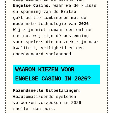
Engelse Casino
, waar we de klasse
en spanning van de Britse
goktraditie combineren met de
modernste technologie van
2026
.
Wij zijn niet zomaar een online
casino; wij zijn dé bestemming
voor spelers die op zoek zijn naar
kwaliteit, veiligheid en een
ongeëvenaard spelaanbod.
WAAROM KIEZEN VOOR
ENGELSE CASINO IN 2026?
Razendsnelle Uitbetalingen:
Geautomatiseerde systemen
verwerken verzoeken in 2026
sneller dan ooit.