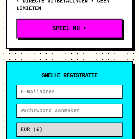
⚡ DIRECTE UITBETALINGEN • GEEN
LIMIETEN
SPEEL NU ➤
SNELLE REGISTRATIE