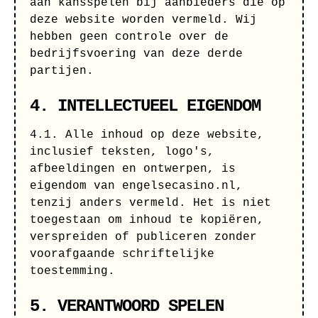
aan kansspelen bij aanbieders die op
deze website worden vermeld. Wij
hebben geen controle over de
bedrijfsvoering van deze derde
partijen.
4. INTELLECTUEEL EIGENDOM
4.1. Alle inhoud op deze website,
inclusief teksten, logo's,
afbeeldingen en ontwerpen, is
eigendom van engelsecasino.nl,
tenzij anders vermeld. Het is niet
toegestaan om inhoud te kopiëren,
verspreiden of publiceren zonder
voorafgaande schriftelijke
toestemming.
5. VERANTWOORD SPELEN