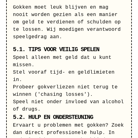
Gokken moet leuk blijven en mag
nooit worden gezien als een manier
om geld te verdienen of schulden op
te lossen. Wij moedigen verantwoord
speelgedrag aan.
5.1. TIPS VOOR VEILIG SPELEN
Speel alleen met geld dat u kunt
missen.
Stel vooraf tijd- en geldlimieten
in.
Probeer gokverliezen niet terug te
winnen ('chasing losses').
Speel niet onder invloed van alcohol
of drugs.
5.2. HULP EN ONDERSTEUNING
Ervaart u problemen met gokken? Zoek
dan direct professionele hulp. In