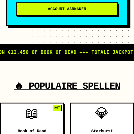
ACCOUNT AANMAKEN
12,450 OP BOOK OF DEAD +++ TOTALE JACKPOT: €4
🔥 POPULAIRE SPELLEN
📖
HOT
💎
Book of Dead
Starburst